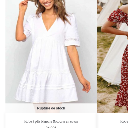
Rupture de stock
Robe à plis blanche & courte en coton
Robe 
34,90
€