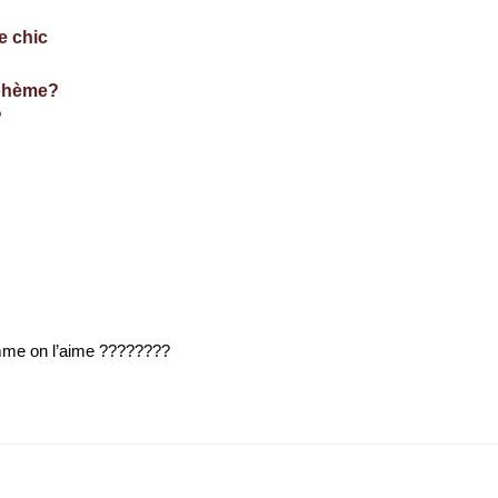
e chic
bohème?
?
omme on l’aime ????????