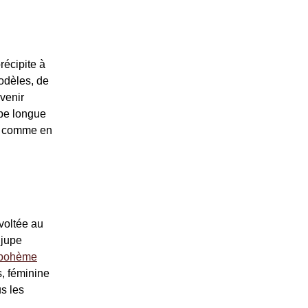
récipite à
modèles, de
venir
upe longue
té comme en
evoltée au
 jupe
 bohème
s, féminine
us les