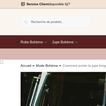
Service Client
disponible 6j/7
Recherche
Robe Bohème
Jupe Bohème
Accueil
➽
Mode Bohème
➽
Comment porter la jupe lon