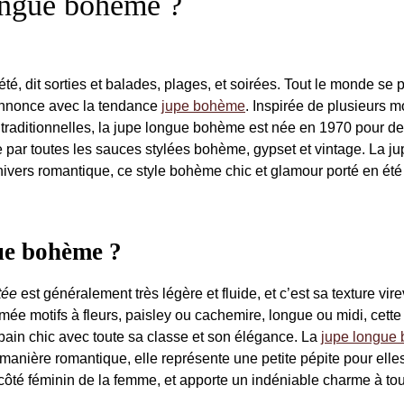
ongue bohème ?
té, dit sorties et balades, plages, et soirées. Tout le monde se p
s’annonce avec la tendance
jupe bohème
. Inspirée de plusieurs 
traditionnelles, la jupe longue bohème est née en 1970 pour de
e par toutes les sauces stylées bohème, gypset et vintage. La j
univers romantique, ce style bohème chic et glamour porté en é
gue bohème ?
tée
est généralement très légère et fluide, et c’est sa texture vir
imée motifs à fleurs, paisley ou cachemire, longue ou midi, cette
bain chic avec toute sa classe et son élégance. La
jupe longue
manière romantique, elle représente une petite pépite pour elle
e côté féminin de la femme, et apporte un indéniable charme à to