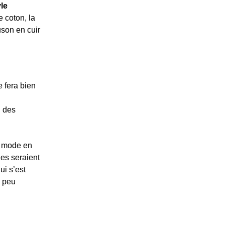
yle
 coton, la
uson en cuir
e fera bien
u des
de mode en
ées seraient
ui s’est
é peu