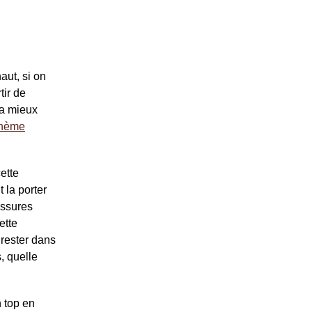
aut, si on
tir de
va mieux
ohème
cette
t la porter
ussures
ette
 rester dans
, quelle
 top en