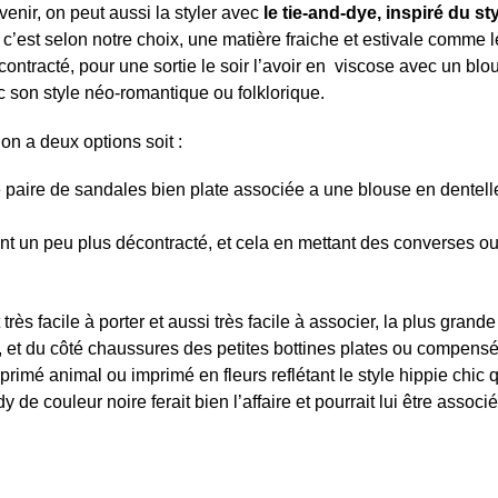
enir, on peut aussi la styler avec
le tie-and-dye, inspiré du st
’est selon notre choix, une matière fraiche et estivale comme le
contracté, pour une sortie le soir l’avoir en viscose avec un blo
c son style néo-romantique ou folklorique.
à on a deux options soit :
le paire de sandales bien plate associée a une blouse en dentell
ant un peu plus décontracté, et cela en mettant des converses o
ès facile à porter et aussi très facile à associer, la plus gran
ze, et du côté chaussures des petites bottines plates ou compens
primé animal ou imprimé en fleurs reflétant le style hippie chic q
 de couleur noire ferait bien l’affaire et pourrait lui être associ