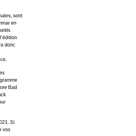
nales, sont
ammar en
etits
l’édition
ra donc
nce.
les
programme
core Bad
ack
our
021. Si
e vos