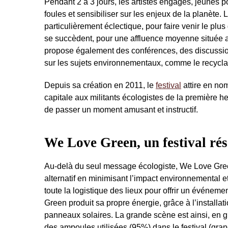
Pendant 2 à 3 jours, les artistes engagés, jeunes po
foules et sensibiliser sur les enjeux de la planète.
particulièrement éclectique, pour faire venir le plu
se succèdent, pour une affluence moyenne située 
propose également des conférences, des discussions
sur les sujets environnementaux, comme le recyclag
Depuis sa création en 2011, le
festival
attire en no
capitale aux militants écologistes de la première 
de passer un moment amusant et instructif.
We Love Green, un festival ré
Au-delà du seul message écologiste, We Love Green
alternatif en minimisant l’impact environnemental 
toute la logistique des lieux pour offrir un événem
Green produit sa propre énergie, grâce à l’installat
panneaux solaires. La grande scène est ainsi, en gran
des ampoules utilisées (95%) dans le festival (gran