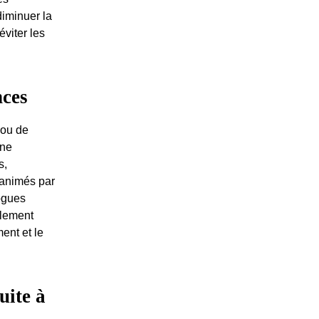
diminuer la
viter les
nces
 ou de
ène
s,
i animés par
ogues
alement
ent et le
uite à