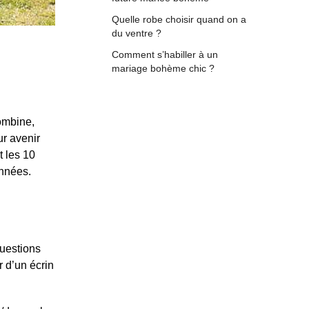
Quelle robe choisir quand on a
du ventre ?
Comment s’habiller à un
mariage bohème chic ?
ombine,
ur avenir
t les 10
années.
uestions
 d’un écrin