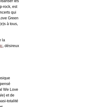
r/danser les
p-rock, est
ncerts qui
 Love Green
e)s à tous,
 la
ic
, désireux
usique
repensé
val We Love
le) et de
asi-totalité
es