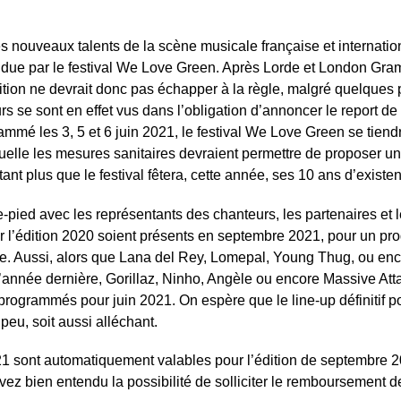
s nouveaux talents de la scène musicale française et internatio
endue par le festival We Love Green. Après Lorde et London Gr
ition ne devrait donc pas échapper à la règle, malgré quelques p
s se sont en effet vus dans l’obligation d’annoncer le report de 
mé les 3, 5 et 6 juin 2021, le festival We Love Green se tiend
elle les mesures sanitaires devraient permettre de proposer un
ant plus que le festival fêtera, cette année, ses 10 ans d’existe
he-pied avec les représentants des chanteurs, les partenaires et 
pour l’édition 2020 soient présents en septembre 2021, pour un 
le. Aussi, alors que Lana del Rey, Lomepal, Young Thug, ou en
l’année dernière, Gorillaz, Ninho, Angèle ou encore Massive Att
programmés pour juin 2021. On espère que le line-up définitif p
peu, soit aussi alléchant.
21 sont automatiquement valables pour l’édition de septembre 2
ez bien entendu la possibilité de solliciter le remboursement d