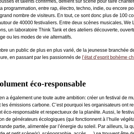
usses et talents confirmés, défilent sur scène pour faire chante
 La programmation, entre rap, électro, techno, indie, ou encore po
s grand nombre de visiteurs. En tout, ce sont donc plus de 100 co
autour de 40000 festivaliers. Entre deux scènes musicales, We
, un laboratoire Think Tank et des ateliers découverte, ouvert(
e ou les modes de vie alternatifs.
mbre un public de plus en plus varié, de la jeunesse branchée de
heure, en passant par les passionnés de
l’état d’esprit bohème ch
solument éco-responsable
 a également une toute autre ambition: créer un festival de m
et les émissions carbone. C’est pourquoi les organisateurs ont 
ent éco-responsable et respectueux de la planète. Aussi, le festi
ion de générateurs écologiques (qui fonctionnent à l’huile végéta
de partie, alimentée par l’énergie du soleil. Par ailleurs, la qu
de et petit scène(s), scénographie, accès, …) se trouvent être d